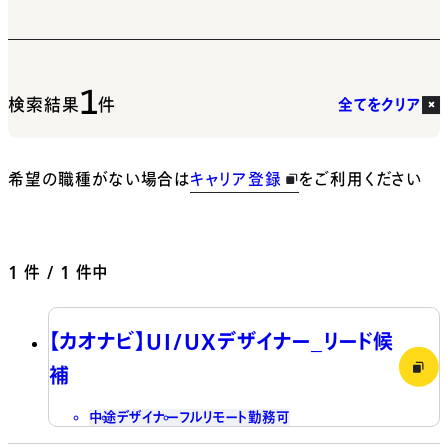
1
検索結果
件
全てをクリア
希望の職種がない場合は
キャリア登録
をご利用ください
1
件 / 1 件中
【カオナビ】UI/UXデザイナー_リード候
補
中途
デザイナー
フルリモート勤務可