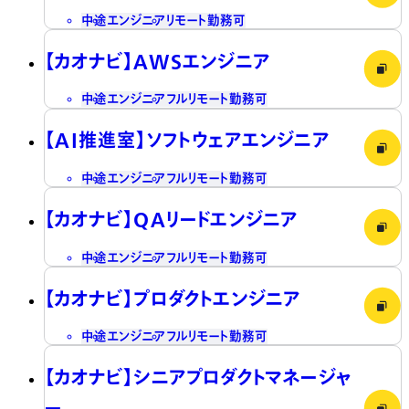
中途
エンジニア
リモート勤務可
【カオナビ】AWSエンジニア
中途
エンジニア
フルリモート勤務可
【AI推進室】ソフトウェアエンジニア
中途
エンジニア
フルリモート勤務可
【カオナビ】QAリードエンジニア
中途
エンジニア
フルリモート勤務可
【カオナビ】プロダクトエンジニア
中途
エンジニア
フルリモート勤務可
【カオナビ】シニアプロダクトマネージャ
ー