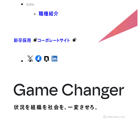
Jobs
職種紹介
新卒採用
コーポレートサイト
状況を組織を社会を、
一変させろ。
© kaonavi, Inc