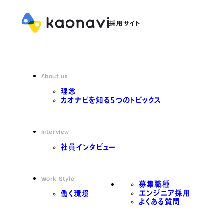
About us
理念
カオナビを知る5つのトピックス
Interview
社員インタビュー
Work Style
募集職種
エンジニア採用
働く環境
よくある質問