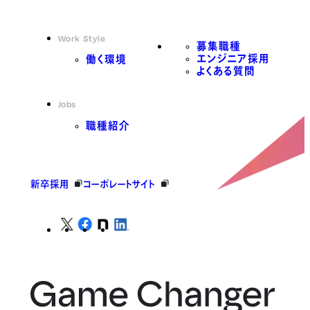
Work Style
募集職種
エンジニア採用
働く環境
よくある質問
Jobs
職種紹介
新卒採用
コーポレートサイト