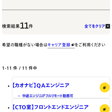
11
検索結果
件
全てをクリア
希望の職種がない場合は
キャリア登録
をご利用ください
1-11
件 / 11 件中
【カオナビ】QAエンジニア
中途
エンジニア
フルリモート勤務可
【CTO室】フロントエンドエンジニア