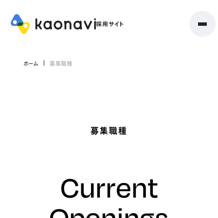
ホーム
募集職種
募集職種
Current
Openings