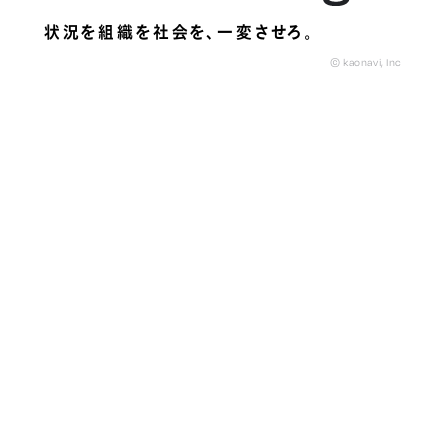
状況を組織を社会を、
一変させろ。
© kaonavi, Inc