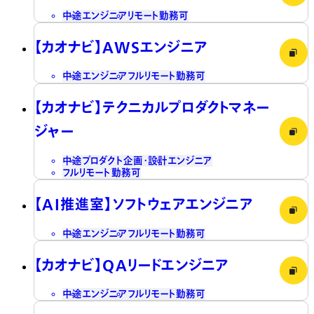
中途
エンジニア
リモート勤務可
【カオナビ】AWSエンジニア
中途
エンジニア
フルリモート勤務可
【カオナビ】テクニカルプロダクトマネー
ジャー
中途
プロダクト企画・設計
エンジニア
フルリモート勤務可
【AI推進室】ソフトウェアエンジニア
中途
エンジニア
フルリモート勤務可
【カオナビ】QAリードエンジニア
中途
エンジニア
フルリモート勤務可