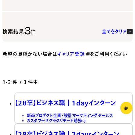
3
検索結果
件
全てをクリア
希望の職種がない場合は
キャリア登録
をご利用ください
1-3
件 / 3 件中
【28卒】ビジネス職┃1dayインターン
新卒
プロダクト企画・設計
マーケティング
セールス
カスタマーサクセス
リモート勤務可
【28卒】ビジネス職┃2daysインターン