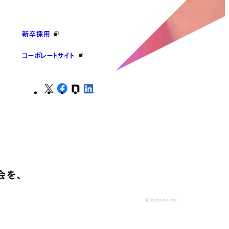
新卒採用
コーポレートサイト
会を、
© kaonavi, Inc