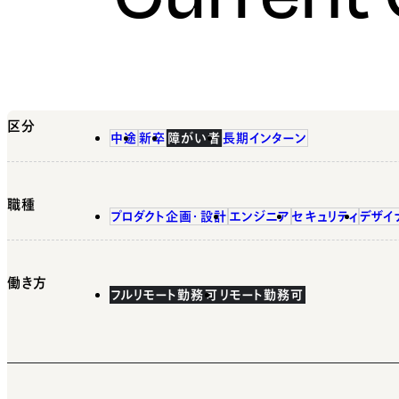
区分
中途
新卒
障がい者
長期インターン
職種
プロダクト企画・設計
エンジニア
セキュリティ
デザイ
働き方
フルリモート勤務可
リモート勤務可