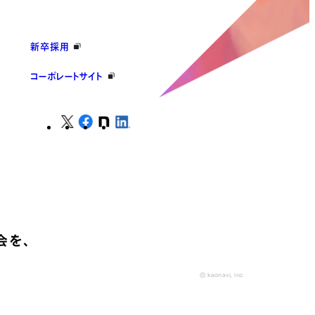
新卒採用
コーポレートサイト
会を、
© kaonavi, Inc