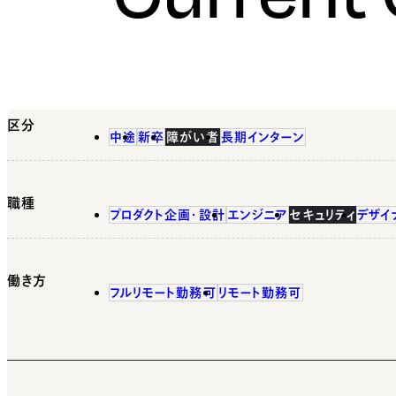
区分
中途
新卒
障がい者
長期インターン
職種
プロダクト企画・設計
エンジニア
セキュリティ
デザイ
働き方
フルリモート勤務可
リモート勤務可