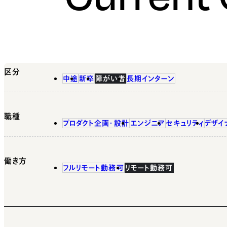
区分
中途
新卒
障がい者
長期インターン
職種
プロダクト企画・設計
エンジニア
セキュリティ
デザイ
働き方
フルリモート勤務可
リモート勤務可