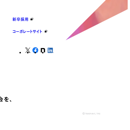
新卒採用
コーポレートサイト
会を、
© kaonavi, Inc