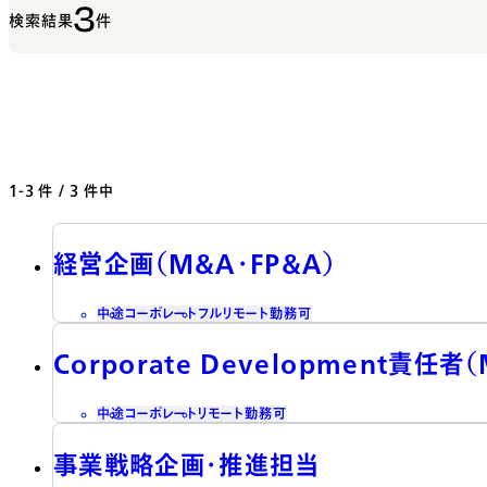
3
検索結果
件
1-3
件 / 3 件中
経営企画（M&A・FP&A）
中途
コーポレート
フルリモート勤務可
Corporate Development責任
中途
コーポレート
リモート勤務可
事業戦略企画・推進担当