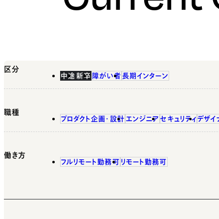
区分
中途
新卒
障がい者
長期インターン
職種
プロダクト企画・設計
エンジニア
セキュリティ
デザイ
働き方
フルリモート勤務可
リモート勤務可