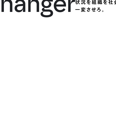
状況を組織を社
一変させろ。