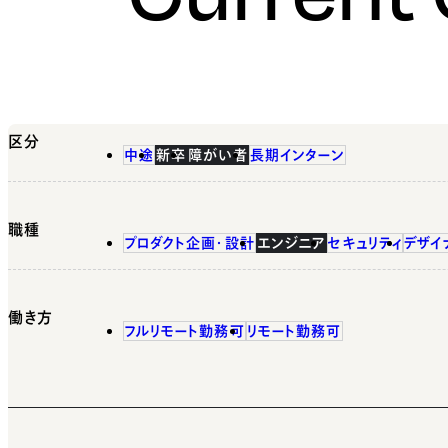
区分
中途
新卒
障がい者
長期インターン
職種
プロダクト企画・設計
エンジニア
セキュリティ
デザイ
働き方
フルリモート勤務可
リモート勤務可