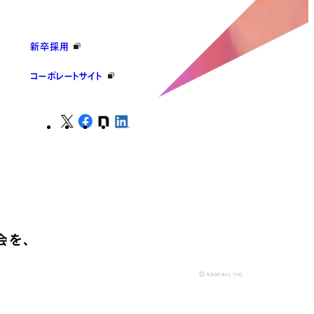
新卒採用
コーポレートサイト
会を、
© kaonavi, Inc