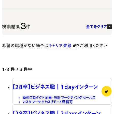
3
検索結果
件
全てをクリア
希望の職種がない場合は
キャリア登録
をご利用ください
1-3
件 / 3 件中
【28卒】ビジネス職┃1dayインターン
新卒
プロダクト企画・設計
マーケティング
セールス
カスタマーサクセス
リモート勤務可
【28卒】ビジネス職┃2daysインターン