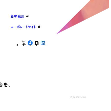
新卒採用
コーポレートサイト
会を、
© kaonavi, Inc