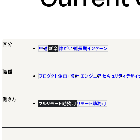
区分
中途
新卒
障がい者
長期インターン
職種
プロダクト企画・設計
エンジニア
セキュリティ
デザイ
働き方
フルリモート勤務可
リモート勤務可