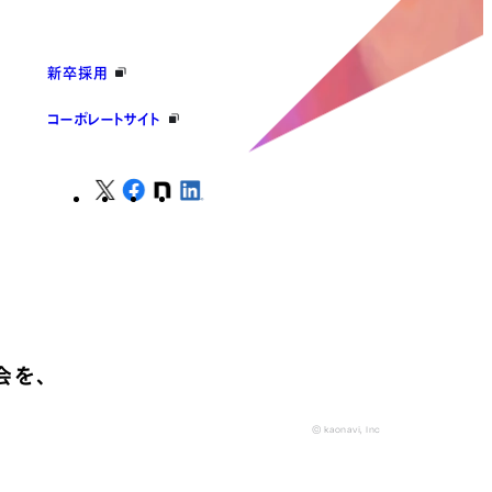
新卒採用
コーポレートサイト
会を、
© kaonavi, Inc