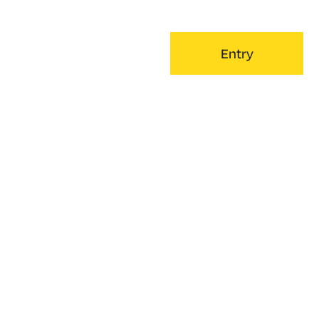
Entry