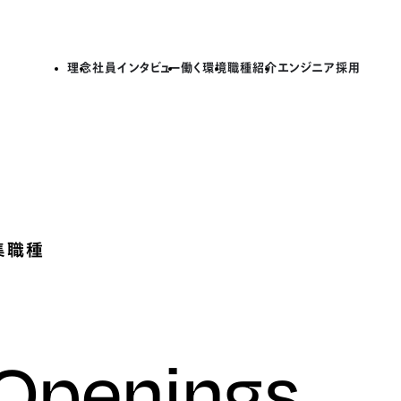
理念
社員インタビュー
働く環境
職種紹介
エンジニア採用
集職種
 Openings