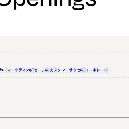
ナー
マーケティング
セールス
カスタマーサクセス
コーポレート