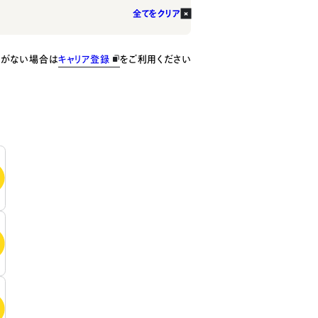
全てをクリア
種がない場合は
キャリア登録
をご利用ください