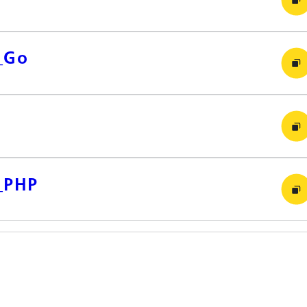
_Go
PHP