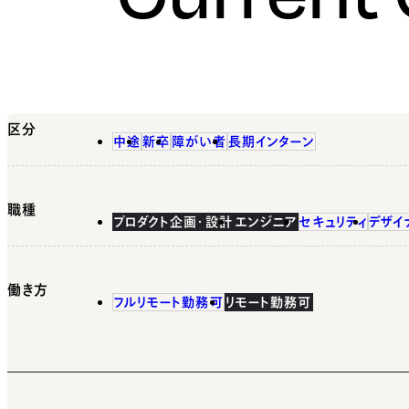
区分
中途
新卒
障がい者
長期インターン
職種
プロダクト企画・設計
エンジニア
セキュリティ
デザイ
働き方
フルリモート勤務可
リモート勤務可