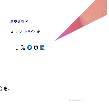
新卒採用
コーポレートサイト
会を、
© kaonavi, Inc