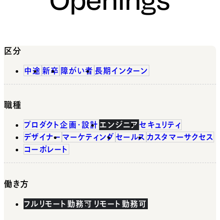
区分
中途
新卒
障がい者
長期インターン
職種
プロダクト企画・設計
エンジニア
セキュリティ
デザイナー
マーケティング
セールス
カスタマーサクセス
コーポレート
働き方
フルリモート勤務可
リモート勤務可