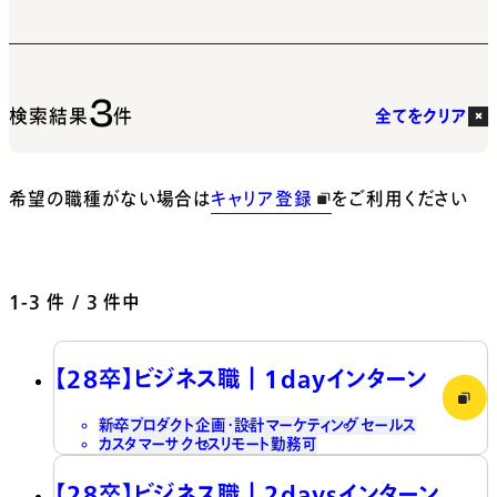
3
検索結果
件
全てをクリア
希望の職種がない場合は
キャリア登録
をご利用ください
1-3
件 / 3 件中
【28卒】ビジネス職┃1dayインターン
新卒
プロダクト企画・設計
マーケティング
セールス
カスタマーサクセス
リモート勤務可
【28卒】ビジネス職┃2daysインターン