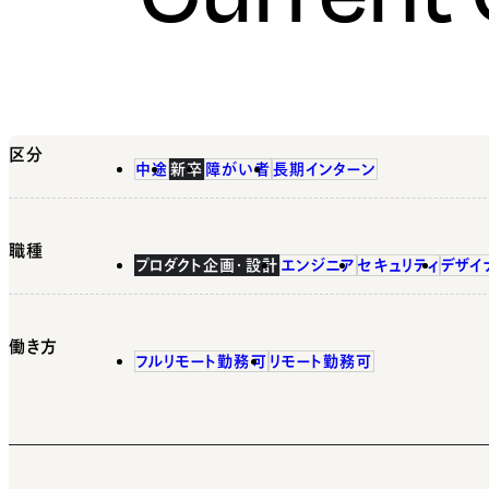
区分
中途
新卒
障がい者
長期インターン
職種
プロダクト企画・設計
エンジニア
セキュリティ
デザイ
働き方
フルリモート勤務可
リモート勤務可