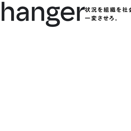
状況を組織を社
一変させろ。