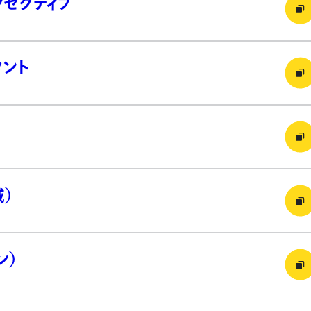
グゼクティブ
タント
）
ン）