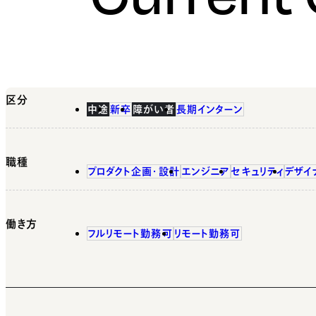
区分
中途
新卒
障がい者
長期インターン
職種
プロダクト企画・設計
エンジニア
セキュリティ
デザイ
働き方
フルリモート勤務可
リモート勤務可