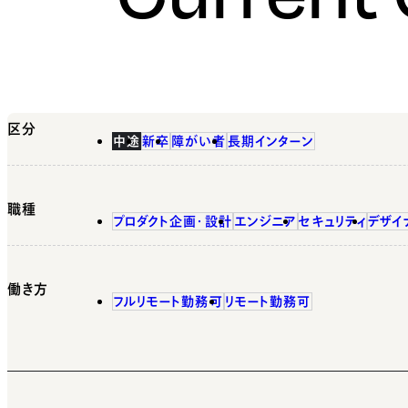
区分
中途
新卒
障がい者
長期インターン
職種
プロダクト企画・設計
エンジニア
セキュリティ
デザイ
働き方
フルリモート勤務可
リモート勤務可