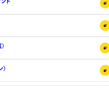
タント
）
ン）