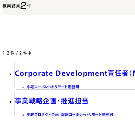
2
検索結果
件
1-2
件 / 2 件中
Corporate Development責任
中途
コーポレート
リモート勤務可
事業戦略企画・推進担当
中途
プロダクト企画・設計
コーポレート
リモート勤務可