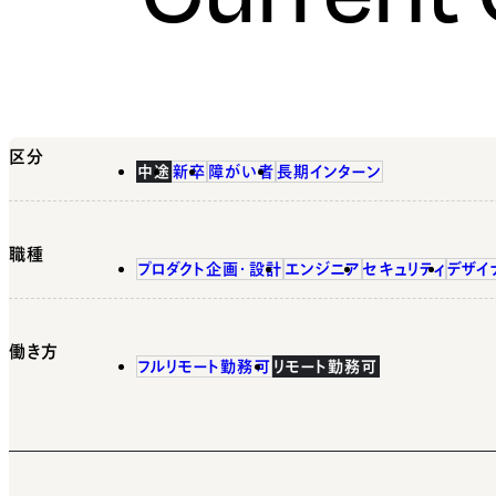
区分
中途
新卒
障がい者
長期インターン
職種
プロダクト企画・設計
エンジニア
セキュリティ
デザイ
働き方
フルリモート勤務可
リモート勤務可