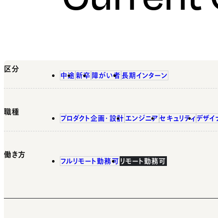
区分
中途
新卒
障がい者
長期インターン
職種
プロダクト企画・設計
エンジニア
セキュリティ
デザイ
働き方
フルリモート勤務可
リモート勤務可