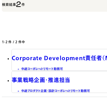
2
検索結果
件
1-2
件 / 2 件中
Corporate Development責任
中途
コーポレート
リモート勤務可
事業戦略企画・推進担当
中途
プロダクト企画・設計
コーポレート
リモート勤務可