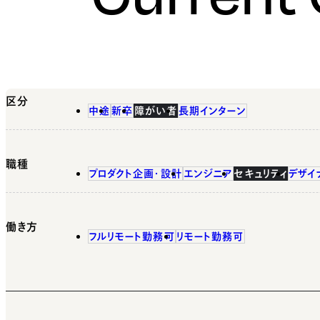
区分
中途
新卒
障がい者
長期インターン
職種
プロダクト企画・設計
エンジニア
セキュリティ
デザイ
働き方
フルリモート勤務可
リモート勤務可