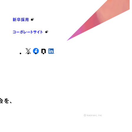
新卒採用
コーポレートサイト
会を、
© kaonavi, Inc