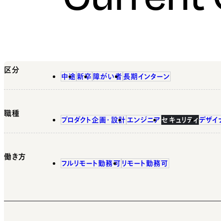
区分
中途
新卒
障がい者
長期インターン
職種
プロダクト企画・設計
エンジニア
セキュリティ
デザイ
働き方
フルリモート勤務可
リモート勤務可