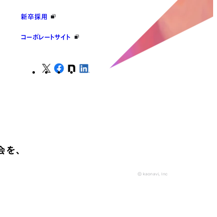
新卒採用
コーポレートサイト
会を、
© kaonavi, Inc