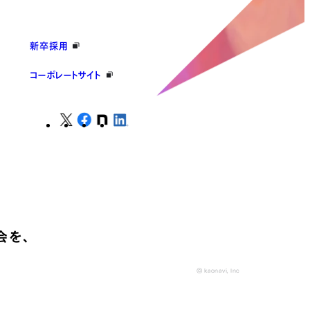
新卒採用
コーポレートサイト
会を、
© kaonavi, Inc