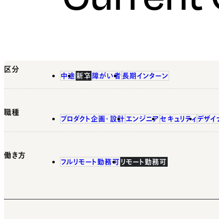
区分
中途
新卒
障がい者
長期インターン
職種
プロダクト企画・設計
エンジニア
セキュリティ
デザイ
働き方
フルリモート勤務可
リモート勤務可