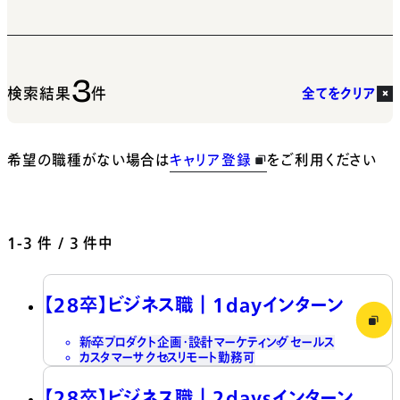
3
検索結果
件
全てをクリア
希望の職種がない場合は
キャリア登録
をご利用ください
1-3
件 / 3 件中
【28卒】ビジネス職┃1dayインターン
新卒
プロダクト企画・設計
マーケティング
セールス
カスタマーサクセス
リモート勤務可
【28卒】ビジネス職┃2daysインターン