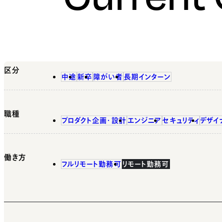
区分
中途
新卒
障がい者
長期インターン
職種
プロダクト企画・設計
エンジニア
セキュリティ
デザイ
働き方
フルリモート勤務可
リモート勤務可