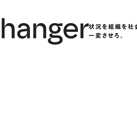
状況を組織を社
一変させろ。