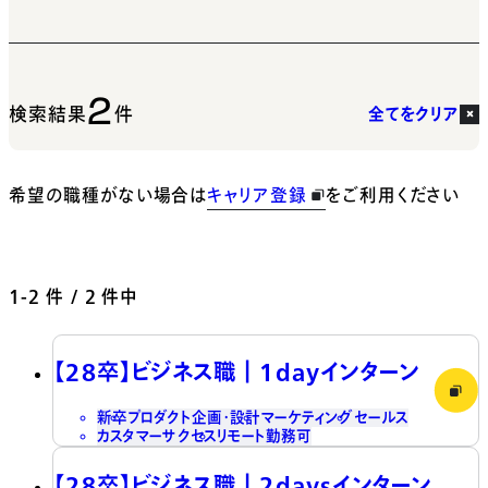
2
検索結果
件
全てをクリア
希望の職種がない場合は
キャリア登録
をご利用ください
1-2
件 / 2 件中
【28卒】ビジネス職┃1dayインターン
新卒
プロダクト企画・設計
マーケティング
セールス
カスタマーサクセス
リモート勤務可
【28卒】ビジネス職┃2daysインターン