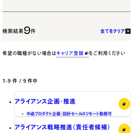
9
検索結果
件
全てをクリア
希望の職種がない場合は
キャリア登録
をご利用ください
1-9
件 / 9 件中
アライアンス企画・推進
中途
プロダクト企画・設計
セールス
リモート勤務可
アライアンス戦略推進（責任者候補）