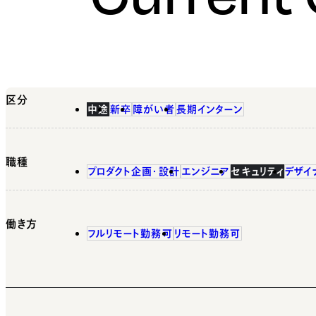
区分
中途
新卒
障がい者
長期インターン
職種
プロダクト企画・設計
エンジニア
セキュリティ
デザイ
働き方
フルリモート勤務可
リモート勤務可