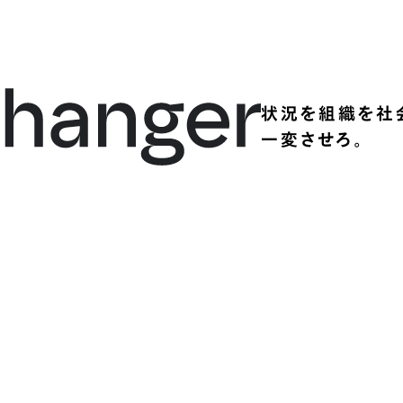
状況を組織を社
一変させろ。