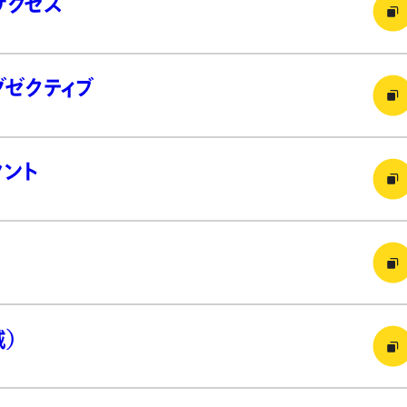
サクセス
グゼクティブ
タント
）