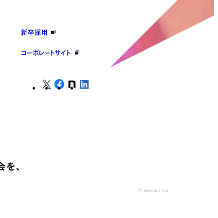
新卒採用
コーポレートサイト
会を、
© kaonavi, Inc