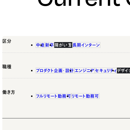
区分
中途
新卒
障がい者
長期インターン
職種
プロダクト企画・設計
エンジニア
セキュリティ
デザイ
働き方
フルリモート勤務可
リモート勤務可