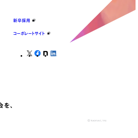
新卒採用
コーポレートサイト
会を、
© kaonavi, Inc