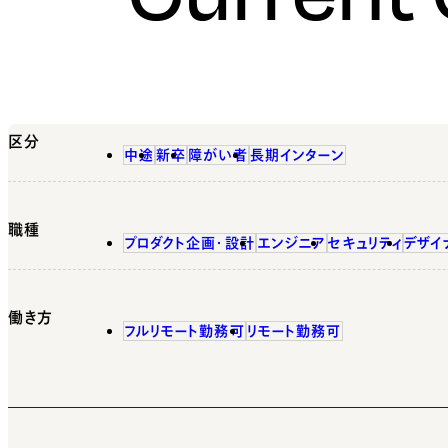
区分
中途
新卒
障がい者
長期インターン
職種
プロダクト企画・設計
エンジニア
セキュリティ
デザイ
働き方
フルリモート勤務可
リモート勤務可