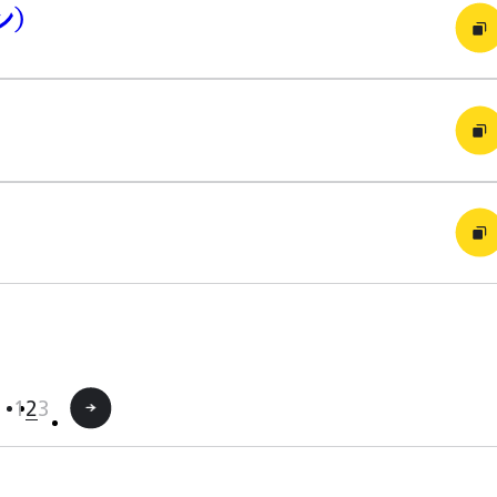
ン）
1
2
3